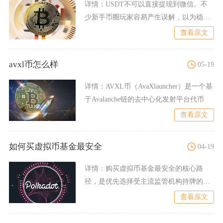
详情：
USDT不可以直接提现到微信。不
少新手币圈玩家容易产生误解，以为稳定
币能够像人民币一样直接
查看原文
avxl币怎么样
05-19
详情：
AVXL币（AvaXlauncher）是一个基
于Avalanche链的去中心化发射平台代币
查看原文
如何买虚拟币基金最安全
04-19
详情：
购买虚拟币基金最安全的核心路
径，是优先选择受主流监管机构持牌的合
规渠道，只投有明确备案、资
查看原文