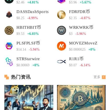
$2.46
+4.01%
$3.96
+5.67%
DASSDashSports
FDRFDR币
$8.25
-4.99%
$2.35
-4.07%
HBITHBIT币
WRKWRK币
$9.53
+6.03%
$3
-5.96%
PLSFPLSF币
MOVEZMoveZ
$14.14
-5.94%
$0.0000025
+0%
STRStarwire
R1R1币
$0.00069
+0%
$9.07
-6.14%
热门资讯
更多