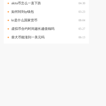
akita币怎么一直下跌
04-30
如何转到tp钱包
03-23
kr是什么国家货币
08-04
虚拟币合约时间越长越值钱吗
05-27
柴犬币能涨到一美元吗
06-13