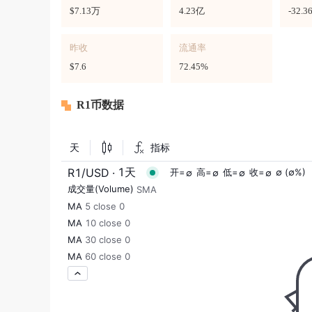
$7.13万
4.23亿
-32.3
昨收
流通率
$7.6
72.45%
R1币数据