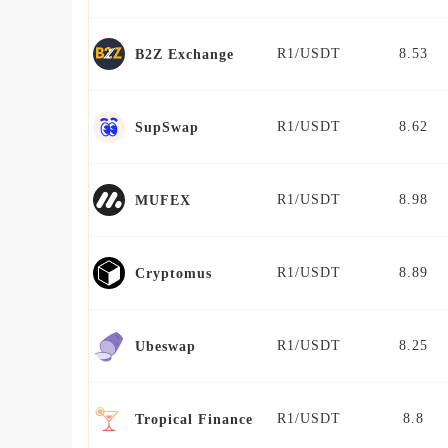
R1/USDT
8.53
B2Z Exchange
R1/USDT
8.62
SupSwap
R1/USDT
8.98
MUFEX
R1/USDT
8.89
Cryptomus
R1/USDT
8.25
Ubeswap
R1/USDT
8.8
Tropical Finance