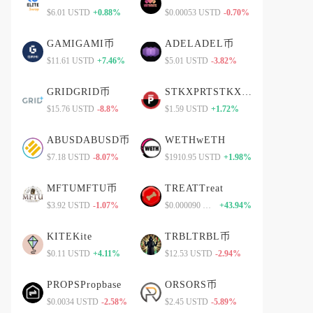
$6.01 USTD
+0.88%
$0.00053 USTD
-0.70%
GAMIGAMI币
ADELADEL币
$11.61 USTD
+7.46%
$5.01 USTD
-3.82%
GRIDGRID币
STKXPRTSTKXPRT币
$15.76 USTD
-8.8%
$1.59 USTD
+1.72%
ABUSDABUSD币
WETHwETH
$7.18 USTD
-8.07%
$1910.95 USTD
+1.98%
MFTUMFTU币
TREATTreat
$3.92 USTD
-1.07%
$0.000090 USTD
+43.94%
KITEKite
TRBLTRBL币
$0.11 USTD
+4.11%
$12.53 USTD
-2.94%
PROPSPropbase
ORSORS币
$0.0034 USTD
-2.58%
$2.45 USTD
-5.89%