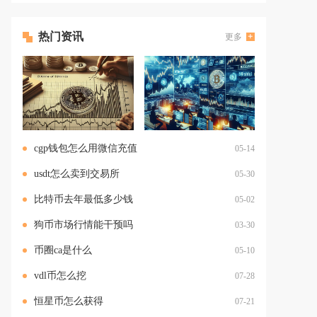
热门资讯
更多
cgp钱包怎么用微信充值
05-14
usdt怎么卖到交易所
05-30
比特币去年最低多少钱
05-02
狗币市场行情能干预吗
03-30
币圈ca是什么
05-10
vdl币怎么挖
07-28
恒星币怎么获得
07-21