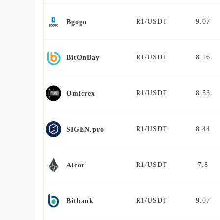
R1/USDT
9.07
Bgogo
R1/USDT
8.16
BitOnBay
R1/USDT
8.53
Omicrex
R1/USDT
8.44
SIGEN.pro
R1/USDT
7.8
Alcor
R1/USDT
9.07
Bitbank