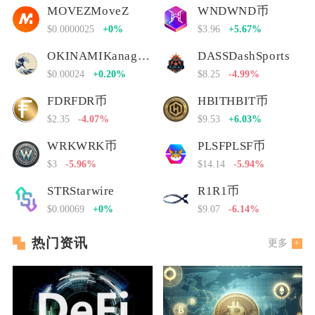
MOVEZMoveZ
WNDWND币
$0.0000025
+0%
$3.96
+5.67%
OKINAMIKanagawa Nami
DASSDashSports
$0.00024
+0.20%
$8.25
-4.99%
FDRFDR币
HBITHBIT币
$2.35
-4.07%
$9.53
+6.03%
WRKWRK币
PLSFPLSF币
$3
-5.96%
$14.14
-5.94%
STRStarwire
R1R1币
$0.00069
+0%
$9.07
-6.14%
热门资讯
更多