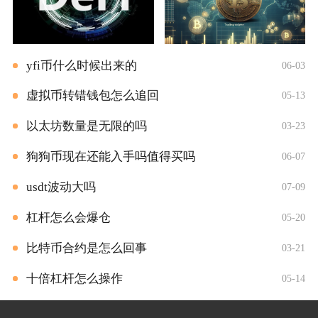
yfi币什么时候出来的
06-03
虚拟币转错钱包怎么追回
05-13
以太坊数量是无限的吗
03-23
狗狗币现在还能入手吗值得买吗
06-07
usdt波动大吗
07-09
杠杆怎么会爆仓
05-20
比特币合约是怎么回事
03-21
十倍杠杆怎么操作
05-14