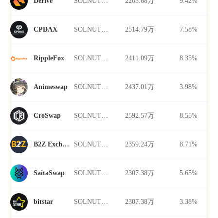
SOLNUT/USDT
2203.68万
9.42%
Derive
SOLNUT/USDT
2514.79万
7.58%
CPDAX
SOLNUT/USDT
2411.09万
8.35%
RippleFox
SOLNUT/USDT
2437.01万
3.98%
Animeswap
SOLNUT/USDT
2592.57万
8.55%
CroSwap
SOLNUT/USDT
2359.24万
8.71%
B2Z Exchange
SOLNUT/USDT
2307.38万
5.65%
SaitaSwap
SOLNUT/USDT
2307.38万
3.38%
bitstar