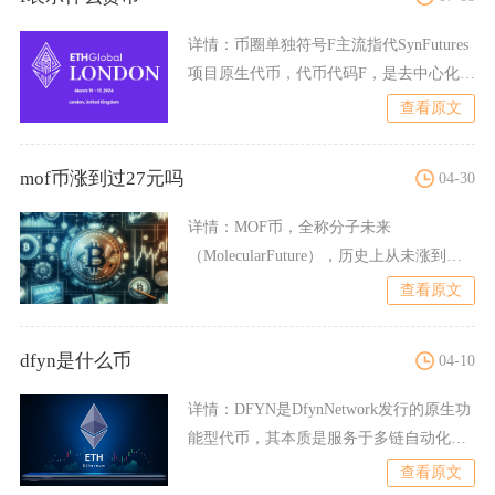
详情：
币圈单独符号F主流指代SynFutures
项目原生代币，代币代码F，是去中心化衍
生品交易平
查看原文
mof币涨到过27元吗
04-30
详情：
MOF币，全称分子未来
（MolecularFuture），历史上从未涨到过
27元人民币，其
查看原文
dfyn是什么币
04-10
详情：
DFYN是DfynNetwork发行的原生功
能型代币，其本质是服务于多链自动化做
市商（AM
查看原文