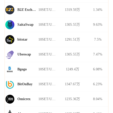
10SET/USDT
1319.59万
1.34%
B2Z Exchange
10SET/USDT
1305.55万
9.63%
SaitaSwap
10SET/USDT
1291.51万
7.5%
bitstar
10SET/USDT
1305.55万
7.47%
Ubeswap
10SET/USDT
1249.4万
6.08%
Bgogo
10SET/USDT
1347.67万
6.23%
BitOnBay
10SET/USDT
1235.36万
8.04%
Omicrex