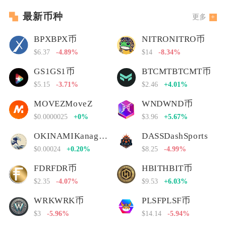
最新币种
更多
BPXBPX币
NITRONITRO币
$6.37
-4.89%
$14
-8.34%
GS1GS1币
BTCMTBTCMT币
$5.15
-3.71%
$2.46
+4.01%
MOVEZMoveZ
WNDWND币
$0.0000025
+0%
$3.96
+5.67%
OKINAMIKanagawa Nami
DASSDashSports
$0.00024
+0.20%
$8.25
-4.99%
FDRFDR币
HBITHBIT币
$2.35
-4.07%
$9.53
+6.03%
WRKWRK币
PLSFPLSF币
$3
-5.96%
$14.14
-5.94%