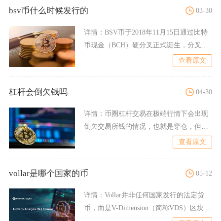
bsv币什么时候发行的
03-30
详情：
BSV币于2018年11月15日通过比特
币现金（BCH）硬分叉正式诞生，分叉区
块高度为55
查看原文
杠杆会倒欠钱吗
04-30
详情：
币圈杠杆交易在极端行情下会出现
倒欠交易所钱的情况，也就是穿仓，但主
流平台多数通过风险准备金
查看原文
vollar是哪个国家的币
05-12
详情：
Vollar并非任何国家发行的法定货
币，而是V-Dimension（简称VDS）区块链
公链