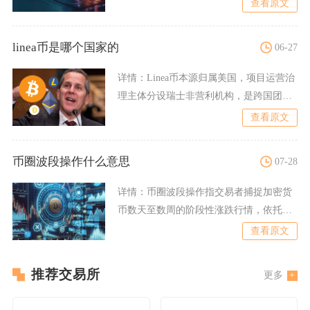
查看原文
linea币是哪个国家的
06-27
详情：
Linea币本源归属美国，项目运营治
理主体分设瑞士非营利机构，是跨国团队
协作打造的以太坊z
查看原文
币圈波段操作什么意思
07-28
详情：
币圈波段操作指交易者捕捉加密货
币数天至数周的阶段性涨跌行情，依托技
术分析找准支撑位入场、阻
查看原文
推荐交易所
更多