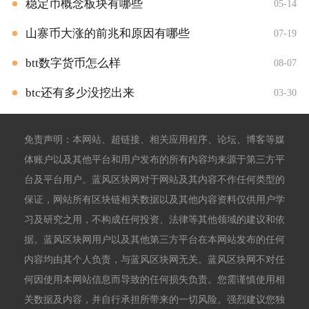
稳定币概念板块有哪些
05-14
山寨币大涨的前兆和原因有哪些
07-19
btt数字货币怎么样
08-07
btc还有多少没挖出来
03-30
免责声明：本网站、超链接、相关应用程序、论坛、博客等媒
体账户以及其他平台和用户发布的所有内容均来源于第三方平
台及平台用户。蓝风区块网对于网站及其内容不作任何类型的
保证，网站所有区块链相关数据以及其他内容资料仅供用户学
习及研究之用，不构成任何投资、法律等其他领域的建议和依
据。蓝风区块网用户以及其他第三方平台在本网站发布的任何
内容均由其个人负责，与蓝风区块网无关。蓝风区块网不对任
何因使用本网站信息而导致的任何损失负责。您需谨慎使用相
关数据及内容，并自行承担所带来的一切风险。强烈建议您独