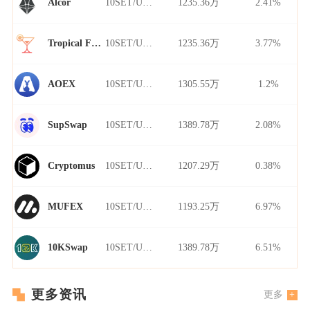
10SET/USDT
1235.36万
2.41%
Alcor
10SET/USDT
1235.36万
3.77%
Tropical Finance
10SET/USDT
1305.55万
1.2%
AOEX
10SET/USDT
1389.78万
2.08%
SupSwap
10SET/USDT
1207.29万
0.38%
Cryptomus
10SET/USDT
1193.25万
6.97%
MUFEX
10SET/USDT
1389.78万
6.51%
10KSwap
更多资讯
更多