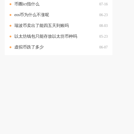
币圈ict指什么
07-16
eos币为什么不涨呢
06-23
瑞波币卖出了能四五天到账吗
08-03
以太坊钱包只能存放以太坊币种吗
05-23
虚拟币跌了多少
06-07