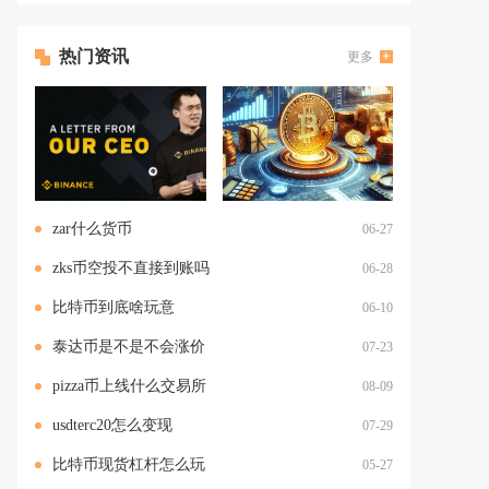
热门资讯
更多
zar什么货币
06-27
zks币空投不直接到账吗
06-28
比特币到底啥玩意
06-10
泰达币是不是不会涨价
07-23
pizza币上线什么交易所
08-09
usdterc20怎么变现
07-29
比特币现货杠杆怎么玩
05-27