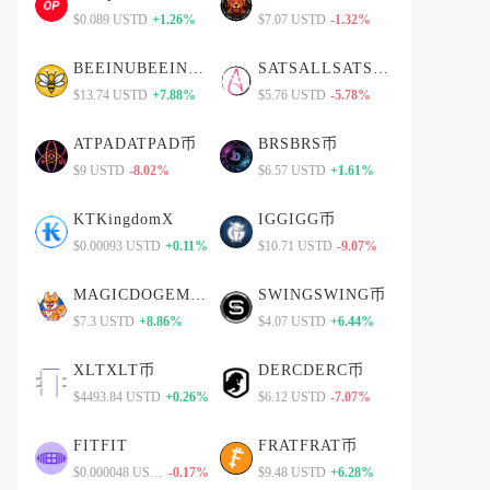
$0.089 USTD
+1.26%
$7.07 USTD
-1.32%
BEEINUBEEINU币
SATSALLSATSALL币
$13.74 USTD
+7.88%
$5.76 USTD
-5.78%
ATPADATPAD币
BRSBRS币
$9 USTD
-8.02%
$6.57 USTD
+1.61%
KTKingdomX
IGGIGG币
$0.00093 USTD
+0.11%
$10.71 USTD
-9.07%
MAGICDOGEMAGICDOGE币
SWINGSWING币
$7.3 USTD
+8.86%
$4.07 USTD
+6.44%
XLTXLT币
DERCDERC币
$4493.84 USTD
+0.26%
$6.12 USTD
-7.07%
FITFIT
FRATFRAT币
$0.000048 USTD
-0.17%
$9.48 USTD
+6.28%