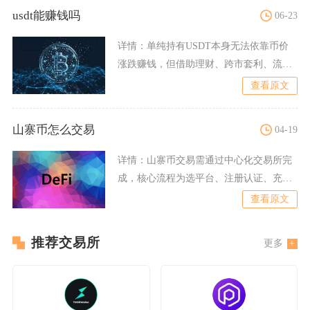
usdt能赚钱吗
06-23
详情：
单纯持有USDT本身无法依靠币价
涨跌赚钱，但借助理财、跨市套利、流动
性挖矿等方式存在获利空
查看原文
山寨币怎么交易
04-19
详情：
山寨币交易需通过中心化交易所完
成，核心流程为选平台、注册认证、充值
稳定币、币币交易下单、卖
查看原文
推荐交易所
更多