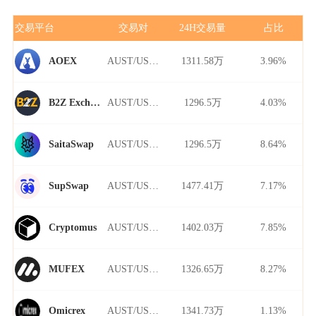
交易平台
交易对
24H交易量
占比
AUST/USDT
1311.58万
3.96%
AOEX
AUST/USDT
1296.5万
4.03%
B2Z Exchange
AUST/USDT
1296.5万
8.64%
SaitaSwap
AUST/USDT
1477.41万
7.17%
SupSwap
AUST/USDT
1402.03万
7.85%
Cryptomus
AUST/USDT
1326.65万
8.27%
MUFEX
AUST/USDT
1341.73万
1.13%
Omicrex