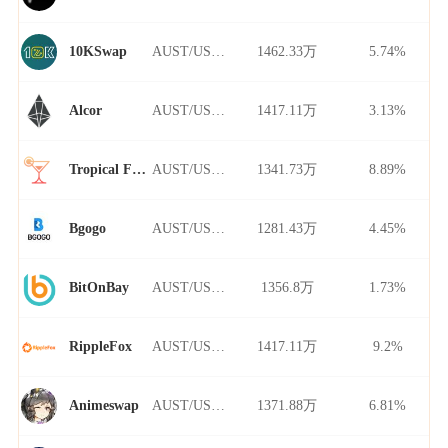
AUST/USDT
1462.33万
5.74%
10KSwap
AUST/USDT
1417.11万
3.13%
Alcor
AUST/USDT
1341.73万
8.89%
Tropical Finance
AUST/USDT
1281.43万
4.45%
Bgogo
AUST/USDT
1356.8万
1.73%
BitOnBay
AUST/USDT
1417.11万
9.2%
RippleFox
AUST/USDT
1371.88万
6.81%
Animeswap