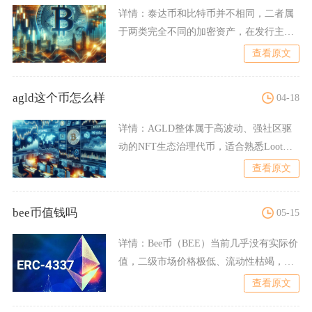
详情：
泰达币和比特币并不相同，二者属
于两类完全不同的加密资产，在发行主
体、价值逻辑、市场定位、供
查看原文
agld这个币怎么样
04-18
详情：
AGLD整体属于高波动、强社区驱
动的NFT生态治理代币，适合熟悉Loot生
态且能承受高风险
查看原文
bee币值钱吗
05-15
详情：
Bee币（BEE）当前几乎没有实际价
值，二级市场价格极低、流动性枯竭，且
存在“模因币”与“
查看原文