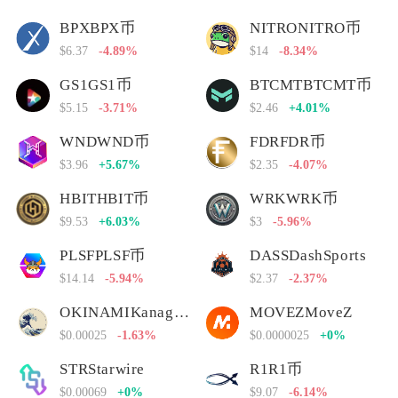
BPXBPX币
NITRONITRO币
$6.37
-4.89%
$14
-8.34%
GS1GS1币
BTCMTBTCMT币
$5.15
-3.71%
$2.46
+4.01%
WNDWND币
FDRFDR币
$3.96
+5.67%
$2.35
-4.07%
HBITHBIT币
WRKWRK币
$9.53
+6.03%
$3
-5.96%
PLSFPLSF币
DASSDashSports
$14.14
-5.94%
$2.37
-2.37%
OKINAMIKanagawa Nami
MOVEZMoveZ
$0.00025
-1.63%
$0.0000025
+0%
STRStarwire
R1R1币
$0.00069
+0%
$9.07
-6.14%