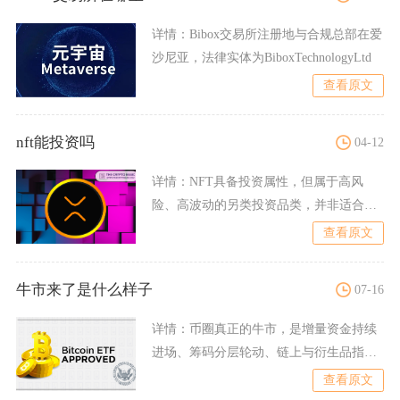
详情：
Bibox交易所注册地与合规总部在爱
沙尼亚，法律实体为BiboxTechnologyLtd
查看原文
nft能投资吗
04-12
详情：
NFT具备投资属性，但属于高风
险、高波动的另类投资品类，并非适合所
有投资者，需严格筛选标的
查看原文
牛市来了是什么样子
07-16
详情：
币圈真正的牛市，是增量资金持续
进场、筹码分层轮动、链上与衍生品指标
共振、外部圈层持续渗透的
查看原文