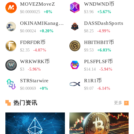
MOVEZMoveZ
WNDWND币
$0.0000025
+0%
$3.96
+5.67%
OKINAMIKanagawa Nami
DASSDashSports
$0.00024
+0.20%
$8.25
-4.99%
FDRFDR币
HBITHBIT币
$2.35
-4.07%
$9.53
+6.03%
WRKWRK币
PLSFPLSF币
$3
-5.96%
$14.14
-5.94%
STRStarwire
R1R1币
$0.00069
+0%
$9.07
-6.14%
热门资讯
更多