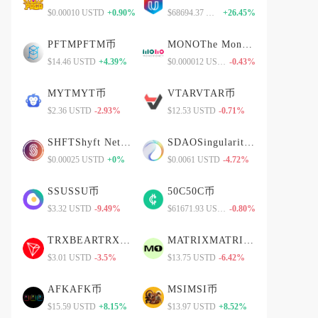
$0.00010 USTD
+0.90%
$68694.37 USTD
+26.45%
PFTMPFTM币
MONOThe Monopolist
$14.46 USTD
+4.39%
$0.000012 USTD
-0.43%
MYTMYT币
VTARVTAR币
$2.36 USTD
-2.93%
$12.53 USTD
-0.71%
SHFTShyft Network
SDAOSingularityDAO
$0.00025 USTD
+0%
$0.0061 USTD
-4.72%
SSUSSU币
50C50C币
$3.32 USTD
-9.49%
$61671.93 USTD
-0.80%
TRXBEARTRXBEAR币
MATRIXMATRIX币
$3.01 USTD
-3.5%
$13.75 USTD
-6.42%
AFKAFK币
MSIMSI币
$15.59 USTD
+8.15%
$13.97 USTD
+8.52%