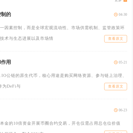
更多
控制的
04-30
一因素控制，而是全球宏观流动性、市场供需机制、监管政策环
技术与生态进展以及市场情
查看原文
和作用
05-21
OS.IO公链的原生代币，核心用途是购买网络资源、参与链上治理、
为DeFi与
查看原文
06-23
本金的10倍资金开展币圈合约交易，开仓仅需占用总仓位价值