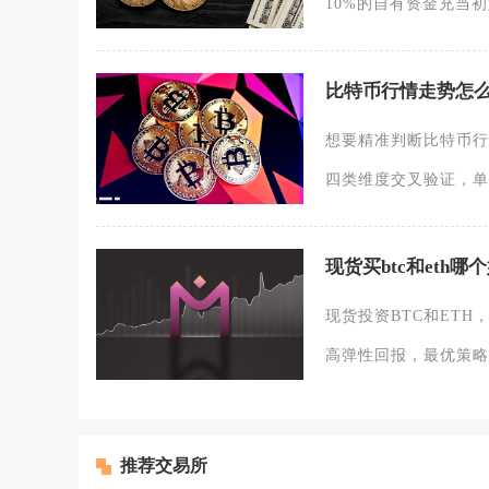
10%的自有资金充当初
比特币行情走势怎
想要精准判断比特币行
四类维度交叉验证，单
现货买btc和eth哪
现货投资BTC和ETH
高弹性回报，最优策略
推荐交易所