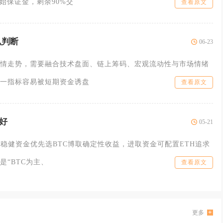
始保证金，剩余90%交
查看原文
么判断
06-23
情走势，需要融合技术盘面、链上筹码、宏观流动性与市场情绪
一指标容易被短期资金诱盘
查看原文
个好
05-21
，稳健资金优先选BTC博取确定性收益，进取资金可配置ETH追求
是“BTC为主、
查看原文
更多