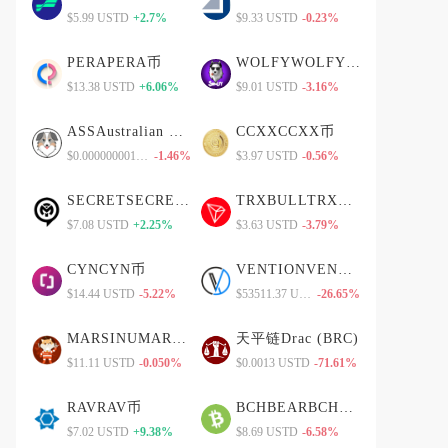
$5.99 USTD
+2.7%
$9.33 USTD
-0.23%
PERAPERA币
WOLFYWOLFY币
$13.38 USTD
+6.06%
$9.01 USTD
-3.16%
ASSAustralian Safe Shepherd
CCXXCCXX币
$0.0000000011 USTD
-1.46%
$3.97 USTD
-0.56%
SECRETSECRET币
TRXBULLTRXBULL币
$7.08 USTD
+2.25%
$3.63 USTD
-3.79%
CYNCYN币
VENTIONVENTION币
$14.44 USTD
-5.22%
$53511.37 USTD
-26.65%
MARSINUMARSINU币
天平链Drac (BRC)
$11.11 USTD
-0.050%
$0.0013 USTD
-71.61%
RAVRAV币
BCHBEARBCHBEAR币
$7.02 USTD
+9.38%
$8.69 USTD
-6.58%