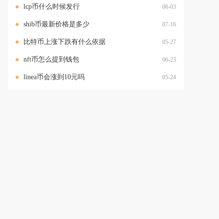
lcp币什么时候发行
06-03
shib币最新价格是多少
07-16
比特币上涨下跌有什么依据
05-27
nft币怎么提到钱包
06-23
linea币会涨到10元吗
05-24