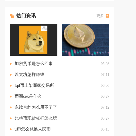
热门资讯
更多
加密货币是怎么回事
05-08
以太坊怎样赚钱
07-11
lqd币上架哪家交易所
06-06
币圈cex是什么
06-27
永续合约怎么用不了了
07-12
比特币现货杠杆怎么玩
05-27
u币怎么兑换人民币
05-13