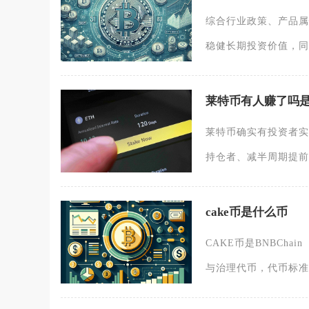
综合行业政策、产品属
稳健长期投资价值，同
莱特币有人赚了吗
莱特币确实有投资者实
持仓者、减半周期提前
cake币是什么币
CAKE币是BNBCha
与治理代币，代币标准