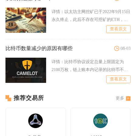
详情：
以太坊主网挖矿已于2022年9月15日
永久终止，此后不存在可挖矿的ETH，也
没有“挖到哪一
查看原文
比特币数量减少的原因有哪些
08-03
详情：
比特币协议设定总量上限固定为
2100万枚，链上账本内记录的比特币不会
凭空消失，但市场中可正
查看原文
推荐交易所
更多