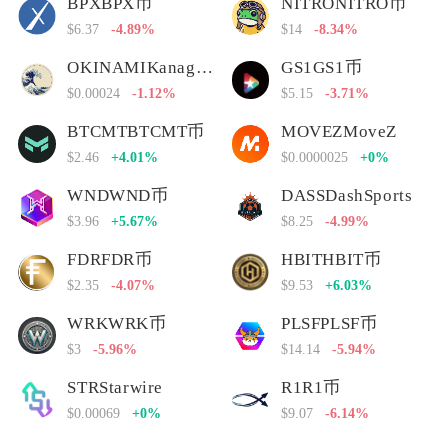
BPXBPX币
NITRONITRO币
$6.37
-4.89%
$14
-8.34%
OKINAMIKanagawa Nami
GS1GS1币
$0.00024
-1.12%
$5.15
-3.71%
BTCMTBTCMT币
MOVEZMoveZ
$2.46
+4.01%
$0.0000025
+0%
WNDWND币
DASSDashSports
$3.96
+5.67%
$8.25
-4.99%
FDRFDR币
HBITHBIT币
$2.35
-4.07%
$9.53
+6.03%
WRKWRK币
PLSFPLSF币
$3
-5.96%
$14.14
-5.94%
STRStarwire
R1R1币
$0.00069
+0%
$9.07
-6.14%