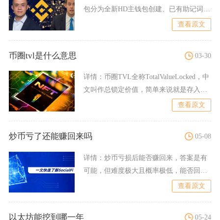
包分为全新HD主钱包创建、已有助记词批
量生成EVM子钱包
查看原文
币圈tvl是什么意思
03-30
详情：
币圈TVL全称TotalValueLocked，中
文叫作总锁定价值，简单来说就是存入各
类D
查看原文
炒币亏了还能赚回来吗
05-08
详情：
炒币亏损后能否赚回来，答案是有
可能，但难度极大且概率极低，能否回本
核心取决于亏损比例、剩余
查看原文
以太坊能挖到哪一年
05-24