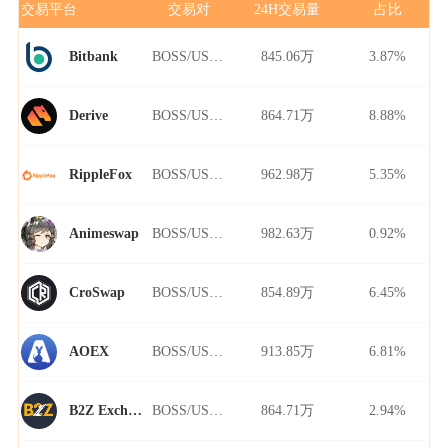
交易平台
交易对
24H交易量
占比
BOSS/USDT
845.06万
3.87%
Bitbank
BOSS/USDT
864.71万
8.88%
Derive
BOSS/USDT
962.98万
5.35%
RippleFox
BOSS/USDT
982.63万
0.92%
Animeswap
BOSS/USDT
854.89万
6.45%
CroSwap
BOSS/USDT
913.85万
6.81%
AOEX
BOSS/USDT
864.71万
2.94%
B2Z Exchange