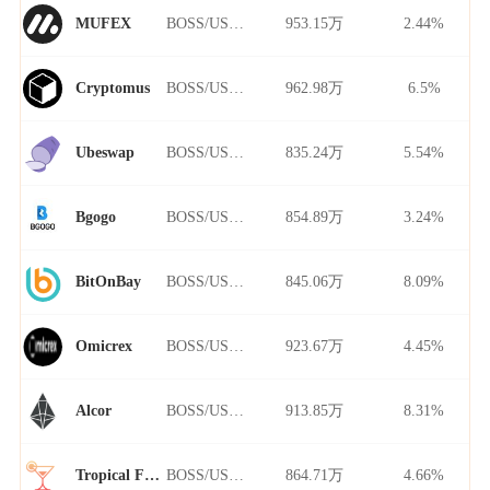
BOSS/USDT
953.15万
2.44%
MUFEX
BOSS/USDT
962.98万
6.5%
Cryptomus
BOSS/USDT
835.24万
5.54%
Ubeswap
BOSS/USDT
854.89万
3.24%
Bgogo
BOSS/USDT
845.06万
8.09%
BitOnBay
BOSS/USDT
923.67万
4.45%
Omicrex
BOSS/USDT
913.85万
8.31%
Alcor
BOSS/USDT
864.71万
4.66%
Tropical Finance