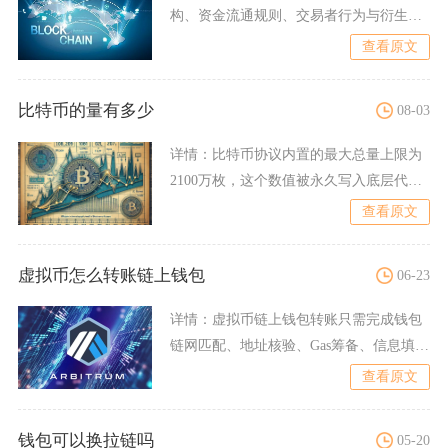
构、资金流通规则、交易者行为与衍生品
机制共同作用形成的必然现
查看原文
比特币的量有多少
08-03
详情：
比特币协议内置的最大总量上限为
2100万枚，这个数值被永久写入底层代
码，任何个人、机构都无
查看原文
虚拟币怎么转账链上钱包
06-23
详情：
虚拟币链上钱包转账只需完成钱包
链网匹配、地址核验、Gas筹备、信息填写
与签名上链五大核心步
查看原文
钱包可以换拉链吗
05-20