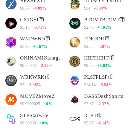
BPXBPX币
NITRONITRO币
$6.37
-4.89%
$14
-8.34%
GS1GS1币
BTCMTBTCMT币
$5.15
-3.71%
$2.46
+4.01%
WNDWND币
FDRFDR币
$3.96
+5.67%
$2.35
-4.07%
OKINAMIKanagawa Nami
HBITHBIT币
$0.00024
-2.32%
$9.53
+6.03%
WRKWRK币
PLSFPLSF币
$3
-5.96%
$14.14
-5.94%
MOVEZMoveZ
DASSDashSports
$0.0000025
+0%
$2.37
-2.37%
STRStarwire
R1R1币
$0.00069
+0%
$9.07
-6.14%