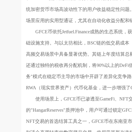
统加密货币市场高波动性下的用户收益稳定性问题。GF
场景应用的实用型通证，尤其在自动化收益分配和
GFCE币依托Jetfuel.Finance成熟的
础设施支持。与以太坊相比，BSC链的低交易成本（
高频交易场景中具备显著优势。其链上年度结算总额
还通过独特的税收再分配机制，将90%以上的DeF
务"模式在稳定币主导的市场中开辟了差异化竞争路径。Jetfue
RWA（现实世界资产）代币化基金，进一步增强了
使用场景上，GFCE币已渗透至GameFi、NFT
的"HangarReserves"质押池中，用户可通过锁
NFT交易的首选结算工具之一，GFCE币在东南亚