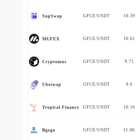
GFCE/USDT
10.39
SupSwap
GFCE/USDT
10.61
MUFEX
GFCE/USDT
9.71
Cryptomus
GFCE/USDT
9.6
Ubeswap
GFCE/USDT
10.16
Tropical Finance
GFCE/USDT
11.06
Bgogo