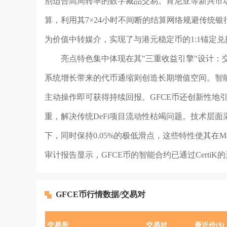
别适合高周转率的数字藏品交易。肯尼亚等新兴市场
算，利用其7×24小时不间断的结算网络规避传统银
为价值中转媒介，实现了与港元稳定币的1:1锚定
亮点特色集中体现在其"三重收益引擎"设计
系统增长带来的代币通缩则创造长期增值空间。智能
主动操作即可获得持续回报。GFCE币还创新性地引
重，解决传统DeFi项目流动性枯竭问题。技术层面采用
下，同时保持0.05%的极低滑点，这些特性使其在
审计报告显示，GFCE币的智能合约已通过Certi
GFCE币行情数据/交易对
交易所
交易对
最近价($)