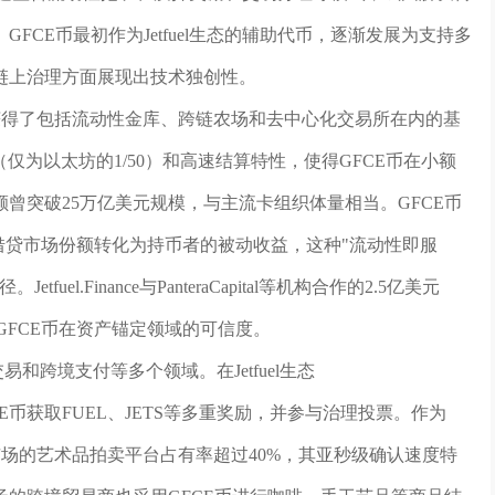
CE币最初作为Jetfuel生态的辅助代币，逐渐发展为支持多
链上治理方面展现出技术独创性。
生态系统，获得了包括流动性金库、跨链农场和去中心化交易所在内的基
仅为以太坊的1/50）和高速结算特性，使得GFCE币在小额
曾突破25万亿美元规模，与主流卡组织体量相当。GFCE币
i借贷市场份额转化为持币者的被动收益，这种"流动性即服
l.Finance与PanteraCapital等机构合作的2.5亿美元
GFCE币在资产锚定领域的可信度。
交易和跨境支付等多个领域。在Jetfuel生态
定GFCE币获取FUEL、JETS等多重奖励，并参与治理投票。作为
市场的艺术品拍卖平台占有率超过40%，其亚秒级确认速度特