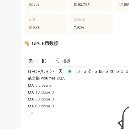
$3.2万
8162.73万
17.8
昨收
流通率
$10.38
7.92%
GFCE币数据