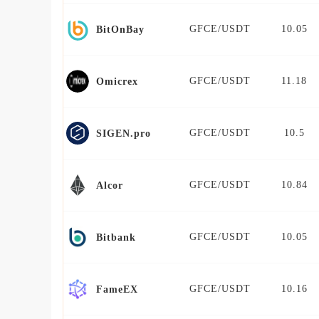
GFCE/USDT
10.05
BitOnBay
GFCE/USDT
11.18
Omicrex
GFCE/USDT
10.5
SIGEN.pro
GFCE/USDT
10.84
Alcor
GFCE/USDT
10.05
Bitbank
GFCE/USDT
10.16
FameEX