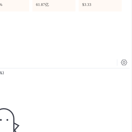
6%
61.87亿
$3.33