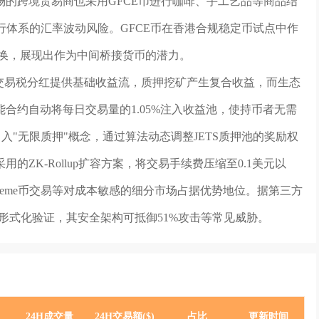
的跨境贸易商也采用GFCE币进行咖啡、手工艺品等商品结
行体系的汇率波动风险。GFCE币在香港合规稳定币试点中作
兑换，展现出作为中间桥接货币的潜力。
：交易税分红提供基础收益流，质押挖矿产生复合收益，而生态
合约自动将每日交易量的1.05%注入收益池，使持币者无需
入"无限质押"概念，通过算法动态调整JETS质押池的奖励权
的ZK-Rollup扩容方案，将交易手续费压缩至0.1美元以
Meme币交易等对成本敏感的细分市场占据优势地位。据第三方
K的形式化验证，其安全架构可抵御51%攻击等常见威胁。
24H成交量
24H交易额($)
占比
更新时间