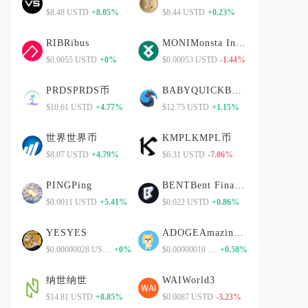
$8.48 USTD
+8.05%
$8.44 USTD
+0.23%
RIBRibus
MONIMonsta Infinite
$0.0055 USTD
+0%
$0.00053 USTD
-1.44%
PRDSPRDS币
BABYQUICKBABYQUICK币
$10.61 USTD
+4.77%
$12.75 USTD
+1.15%
世界世界币
KMPLKMPL币
$8.07 USTD
+4.79%
$6.31 USTD
-7.06%
PINGPing
BENTBent Finance
$0.0011 USTD
+5.41%
$0.022 USTD
+0.86%
YESYES
ADOGEAmazingDoge
$0.00000028 USTD
+0%
$0.00000010 USTD
+0.58%
纳世纳世
WAIWorld3
$14.81 USTD
+8.85%
$0.0087 USTD
-3.23%