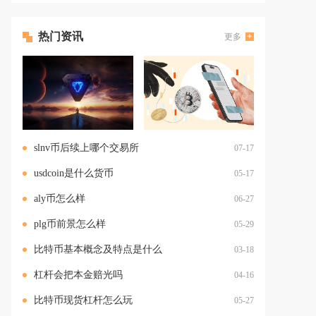
热门资讯
更多
slnv币后续上哪个交易所
07-17
usdcoin是什么货币
05-17
aly币怎么样
06-27
plg币前景怎么样
05-29
比特币基本概念及特点是什么
03-18
杠杆会把本金赔光吗
04-16
比特币现货杠杆怎么玩
05-27