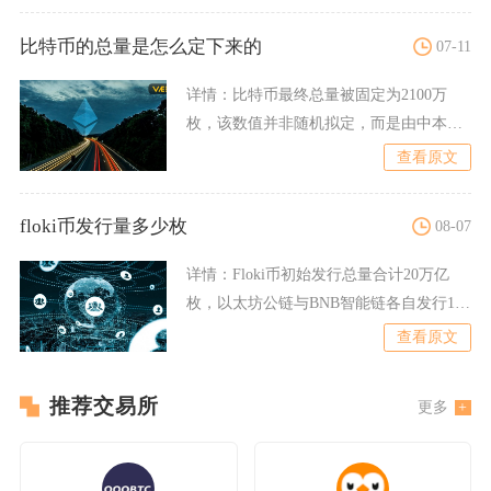
比特币的总量是怎么定下来的
07-11
详情：
比特币最终总量被固定为2100万
枚，该数值并非随机拟定，而是由中本聪
在比特币底层协议代码中
查看原文
floki币发行量多少枚
08-07
详情：
Floki币初始发行总量合计20万亿
枚，以太坊公链与BNB智能链各自发行10
万亿枚，经过多
查看原文
推荐交易所
更多