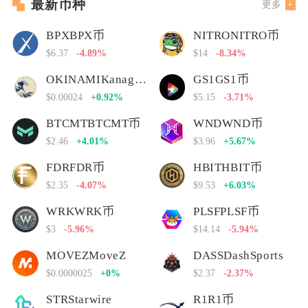
最新币种
更多
BPXBPX币
NITRONITRO币
$6.37
-4.89%
$14
-8.34%
OKINAMIKanagawa Nami
GS1GS1币
$0.00024
+0.92%
$5.15
-3.71%
BTCMTBTCMT币
WNDWND币
$2.46
+4.01%
$3.96
+5.67%
FDRFDR币
HBITHBIT币
$2.35
-4.07%
$9.53
+6.03%
WRKWRK币
PLSFPLSF币
$3
-5.96%
$14.14
-5.94%
MOVEZMoveZ
DASSDashSports
$0.0000025
+0%
$2.37
-2.37%
STRStarwire
R1R1币