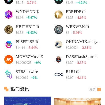
$5.15
-3.71%
$2.46
+4.01%
WNDWND币
FDRFDR币
$3.96
+5.67%
$2.35
-4.07%
HBITHBIT币
WRKWRK币
$9.53
+6.03%
$3
-5.96%
PLSFPLSF币
OKINAMIKanagawa Nami
$14.14
-5.94%
$0.00024
-2.32%
MOVEZMoveZ
DASSDashSports
$0.0000025
+0%
$2.37
-2.37%
STRStarwire
R1R1币
$0.00069
+0%
$9.07
-6.14%
热门资讯
更多