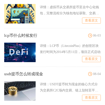
详情：
虚拟币从交易所提币至去中心化钱
包，完整流程分为钱包地址获取、交易所
提币信息填写、安全校验提
查看原文
lcp币什么时候发行
06-03
详情：
LCP币（LitecoinPlus）的创世区块
发行时间为2014年5月11日，项目正式启动
查看原文
usdt提币怎么转成现金
08-04
详情：
USDT提币转为现金的核心方式分
为交易所C2C场内交易、链上划转至平台
再变现、跨境电汇提现
查看原文