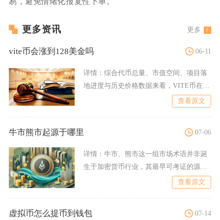
易，避免情绪化报复性下单。
更多资讯
更多
vite币会涨到128美金吗
06-11
详情：
综合代币总量、市值空间、项目落
地进度与历史价格数据来看，VITE币在常
规市场环境中几乎没有
查看原文
牛市熊市起源于哪里
07-06
详情：
牛市、熊市这一组市场术语并非诞
生于加密货币行业，其最早可考证的源头
是18世纪伦敦传统证券交
查看原文
虚拟币怎么提币到钱包
07-14