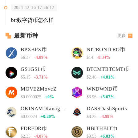
2024-12-16 17:56:12
btt数字货币怎么样
最新币种
更多
BPXBPX币
NITRONITRO币
$6.37
-4.89%
$14
-8.34%
GS1GS1币
BTCMTBTCMT币
$5.15
-3.71%
$2.46
+4.01%
MOVEZMoveZ
WNDWND币
$0.0000025
+0%
$3.96
+5.67%
OKINAMIKanagawa Nami
DASSDashSports
$0.00024
+0.20%
$8.25
-4.99%
FDRFDR币
HBITHBIT币
$2.35
-4.07%
$9.53
+6.03%