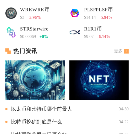
WRKWRK币
PLSFPLSF币
$3
-5.96%
$14.14
-5.94%
STRStarwire
R1R1币
$0.00069
+0%
$9.07
-6.14%
热门资讯
更多
以太币和比特币哪个前景大
04-30
比特币挖矿到底是什么
04-22