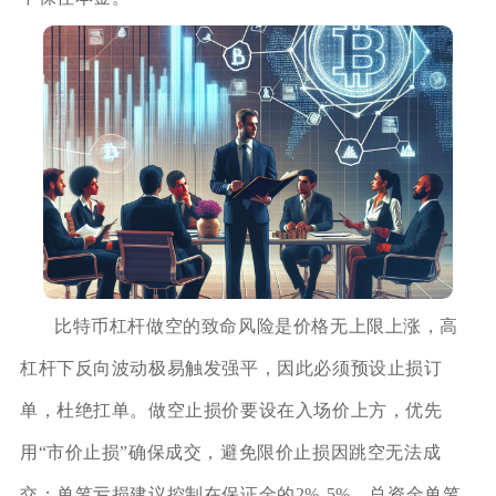
比特币杠杆做空的致命风险是价格无上限上涨，高
杠杆下反向波动极易触发强平，因此必须预设止损订
单，杜绝扛单。做空止损价要设在入场价上方，优先
用“市价止损”确保成交，避免限价止损因跳空无法成
交；单笔亏损建议控制在保证金的2%-5%，总资金单笔