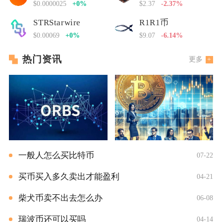
$0.0000025
+0%
$2.37
-2.37%
STRStarwire
R1R1币
$0.00069
+0%
$9.07
-6.14%
热门资讯
更多
一般人怎么买比特币
07-22
买币买入多久卖出才能盈利
04-21
柴犬币卖不出去怎么办
06-08
瑞波币还可以买吗
04-14