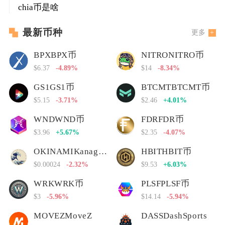
chia币是啥
最新币种
更多
BPXBPX币
NITRONITRO币
$6.37
-4.89%
$14
-8.34%
GS1GS1币
BTCMTBTCMT币
$5.15
-3.71%
$2.46
+4.01%
WNDWND币
FDRFDR币
$3.96
+5.67%
$2.35
-4.07%
OKINAMIKanagawa Nami
HBITHBIT币
$0.00024
-2.32%
$9.53
+6.03%
WRKWRK币
PLSFPLSF币
$3
-5.96%
$14.14
-5.94%
MOVEZMoveZ
DASSDashSports