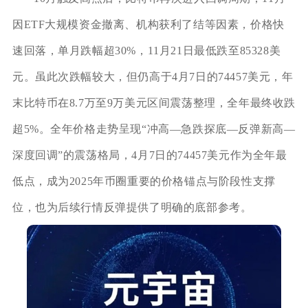
因ETF大规模资金撤离、机构获利了结等因素，价格快
速回落，单月跌幅超30%，11月21日最低跌至85328美
元。虽此次跌幅较大，但仍高于4月7日的74457美元，年
末比特币在8.7万至9万美元区间震荡整理，全年最终收跌
超5%。全年价格走势呈现“冲高—急跌探底—反弹新高—
深度回调”的震荡格局，4月7日的74457美元作为全年最
低点，成为2025年币圈重要的价格锚点与阶段性支撑
位，也为后续行情反弹提供了明确的底部参考。