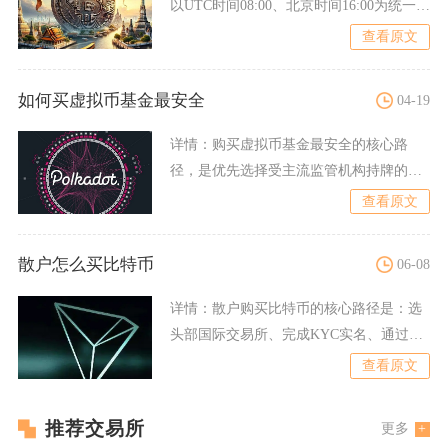
以UTC时间08:00、北京时间16:00为统一结
算时点，按
查看原文
如何买虚拟币基金最安全
04-19
详情：
购买虚拟币基金最安全的核心路
径，是优先选择受主流监管机构持牌的合
规渠道，只投有明确备案、资
查看原文
散户怎么买比特币
06-08
详情：
散户购买比特币的核心路径是：选
头部国际交易所、完成KYC实名、通过
C2C用人民币买USDT
查看原文
推荐交易所
更多