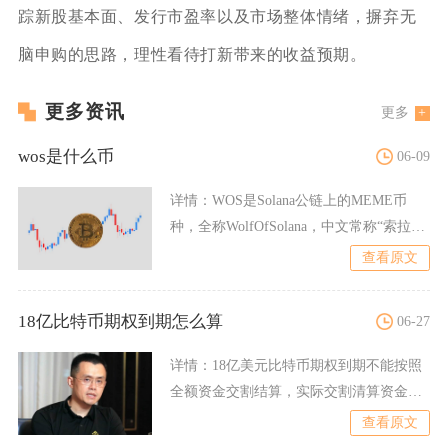
踪新股基本面、发行市盈率以及市场整体情绪，摒弃无
脑申购的思路，理性看待打新带来的收益预期。
更多资讯
更多
wos是什么币
06-09
详情：
WOS是Solana公链上的MEME币
种，全称WolfOfSolana，中文常称“索拉纳
之
查看原文
18亿比特币期权到期怎么算
06-27
详情：
18亿美元比特币期权到期不能按照
全额资金交割结算，实际交割清算资金由
实值期权差价核算得出，
查看原文