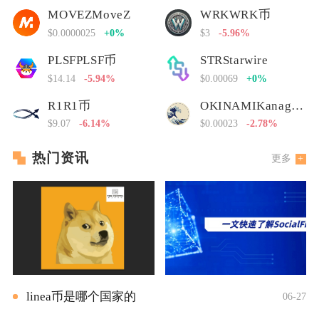
MOVEZMoveZ
WRKWRK币
$0.0000025
+0%
$3
-5.96%
PLSFPLSF币
STRStarwire
$14.14
-5.94%
$0.00069
+0%
R1R1币
OKINAMIKanagawa Nami
$9.07
-6.14%
$0.00023
-2.78%
热门资讯
更多
linea币是哪个国家的
06-27