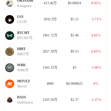
OKINAMI
413.46万
$0.00024
0.92%
Kanagawa Nami
GS1
2832.9万
$5.15
-3.71%
GS1币
BTCMT
1961.72万
$2.46
4.01%
BTCMT币
HBIT
2027.39万
$9.53
6.03%
HBIT币
WRK
1565.33万
$3
-5.96%
WRK币
MOVEZ
4000
$0.0000025
0%
MoveZ
DASS
2103.56万
$2.37
-2.37%
DashSports