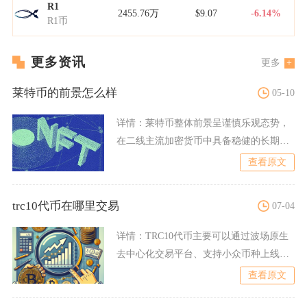
R1
2455.76万
$9.07
-6.14%
R1币
更多资讯
更多
莱特币的前景怎么样
05-10
详情：
莱特币整体前景呈谨慎乐观态势，
在二线主流加密货币中具备稳健的长期生
存与阶段性增长潜力，但难
查看原文
trc10代币在哪里交易
07-04
详情：
TRC10代币主要可以通过波场原生
去中心化交易平台、支持小众币种上线的
二线中心化交易所、波
查看原文