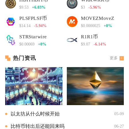
$9.53
+6.03%
$3
-5.96%
PLSFPLSF币
MOVEZMoveZ
$14.14
-5.94%
$0.0000025
+0%
STRStarwire
R1R1币
$0.00069
+0%
$9.07
-6.14%
热门资讯
更多
以太坊从什么时候开始
05-09
比特币转出后还能回来吗
06-27