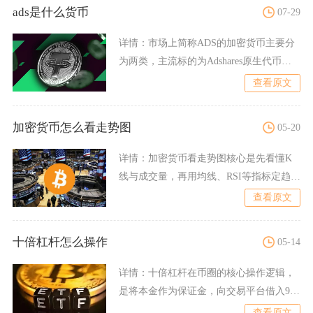
ads是什么货币
07-29
详情：
市场上简称ADS的加密货币主要分
为两类，主流标的为Adshares原生代币
ADS，同时存在
查看原文
加密货币怎么看走势图
05-20
详情：
加密货币看走势图核心是先看懂K
线与成交量，再用均线、RSI等指标定趋势
与买卖点，最后结合支
查看原文
十倍杠杆怎么操作
05-14
详情：
十倍杠杆在币圈的核心操作逻辑，
是将本金作为保证金，向交易平台借入9倍
于本金的资金，以10倍
查看原文