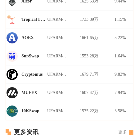
UFARM/USDT
1625.53万
9.44%
Alcor
UFARM/USDT
1733.89万
1.15%
Tropical Finance
UFARM/USDT
1661.65万
5.22%
AOEX
UFARM/USDT
1553.28万
1.64%
SupSwap
UFARM/USDT
1679.71万
9.83%
Cryptomus
UFARM/USDT
1607.47万
7.94%
MUFEX
UFARM/USDT
1535.22万
3.58%
10KSwap
更多资讯
更多