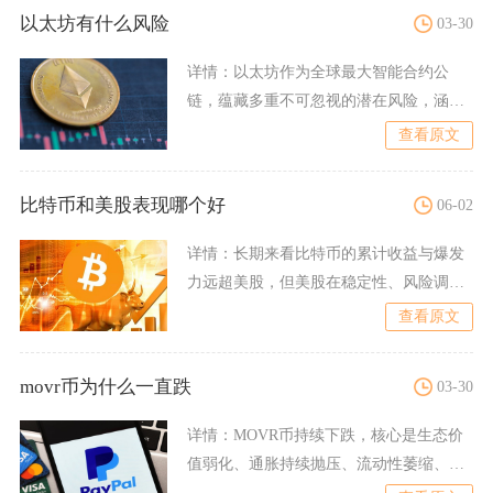
以太坊有什么风险
03-30
详情：
以太坊作为全球最大智能合约公
链，蕴藏多重不可忽视的潜在风险，涵盖
技术底层、质押机制、全球监
查看原文
比特币和美股表现哪个好
06-02
详情：
长期来看比特币的累计收益与爆发
力远超美股，但美股在稳定性、风险调整
后收益与持有体验上全面占
查看原文
movr币为什么一直跌
03-30
详情：
MOVR币持续下跌，核心是生态价
值弱化、通胀持续抛压、流动性萎缩、板
块热度下滑多重因素叠加