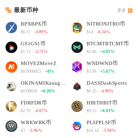
最新币种
更多
BPXBPX币
NITRONITRO币
$6.37
-4.89%
$14
-8.34%
GS1GS1币
BTCMTBTCMT币
$5.15
-3.71%
$2.46
+4.01%
MOVEZMoveZ
WNDWND币
$0.0000025
+0%
$3.96
+5.67%
OKINAMIKanagawa Nami
DASSDashSports
$0.00024
+0.20%
$8.25
-4.99%
FDRFDR币
HBITHBIT币
$2.35
-4.07%
$9.53
+6.03%
WRKWRK币
PLSFPLSF币
$3
-5.96%
$14.14
-5.94%