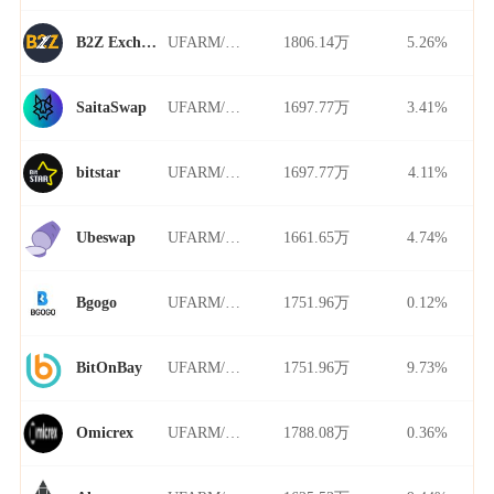
UFARM/USDT
1806.14万
5.26%
B2Z Exchange
UFARM/USDT
1697.77万
3.41%
SaitaSwap
UFARM/USDT
1697.77万
4.11%
bitstar
UFARM/USDT
1661.65万
4.74%
Ubeswap
UFARM/USDT
1751.96万
0.12%
Bgogo
UFARM/USDT
1751.96万
9.73%
BitOnBay
UFARM/USDT
1788.08万
0.36%
Omicrex