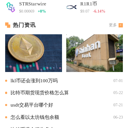
STRStarwire
R1R1币
$0.00069
+0%
$9.07
-6.14%
热门资讯
更多
lkl币还会涨到100万吗
07-01
比特币期货现货价格怎么算
05-22
usdt交易平台哪个好
07-21
怎么看以太坊钱包余额
06-23