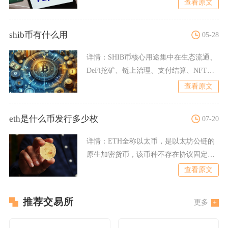
查看原文
shib币有什么用
05-28
详情：
SHIB币核心用途集中在生态流通、
DeFi挖矿、链上治理、支付结算、NFT与
元宇宙权益，同
查看原文
eth是什么币发行多少枚
07-20
详情：
ETH全称以太币，是以太坊公链的
原生加密货币，该币种不存在协议固定的
发行总量上限，创世区块
查看原文
推荐交易所
更多