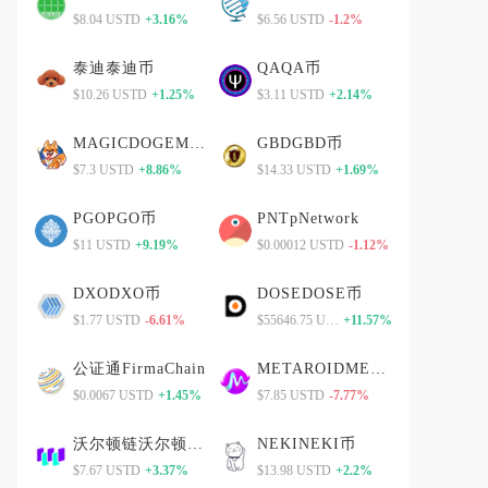
$8.04 USTD
+3.16%
$6.56 USTD
-1.2%
泰迪泰迪币
QAQA币
$10.26 USTD
+1.25%
$3.11 USTD
+2.14%
MAGICDOGEMAGICDOGE币
GBDGBD币
$7.3 USTD
+8.86%
$14.33 USTD
+1.69%
PGOPGO币
PNTpNetwork
$11 USTD
+9.19%
$0.00012 USTD
-1.12%
DXODXO币
DOSEDOSE币
$1.77 USTD
-6.61%
$55646.75 USTD
+11.57%
公证通FirmaChain
METAROIDMETAROID币
$0.0067 USTD
+1.45%
$7.85 USTD
-7.77%
沃尔顿链沃尔顿链币
NEKINEKI币
$7.67 USTD
+3.37%
$13.98 USTD
+2.2%