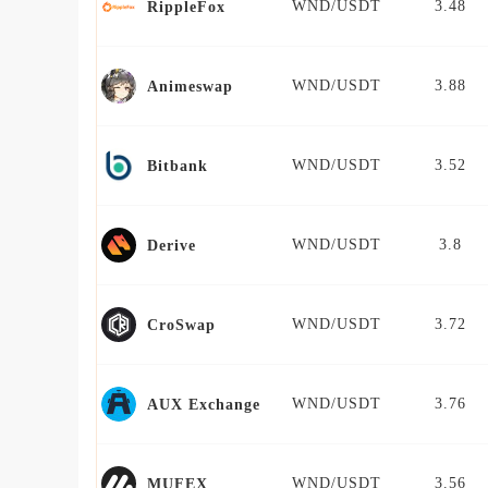
WND/USDT
3.48
RippleFox
WND/USDT
3.88
Animeswap
WND/USDT
3.52
Bitbank
WND/USDT
3.8
Derive
WND/USDT
3.72
CroSwap
WND/USDT
3.76
AUX Exchange
WND/USDT
3.56
MUFEX