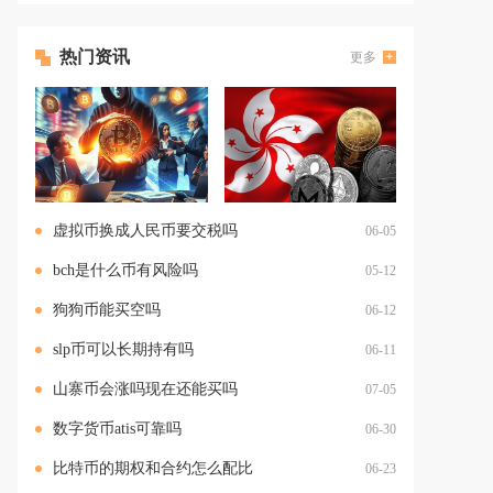
热门资讯
更多
虚拟币换成人民币要交税吗
06-05
bch是什么币有风险吗
05-12
狗狗币能买空吗
06-12
slp币可以长期持有吗
06-11
山寨币会涨吗现在还能买吗
07-05
数字货币atis可靠吗
06-30
比特币的期权和合约怎么配比
06-23