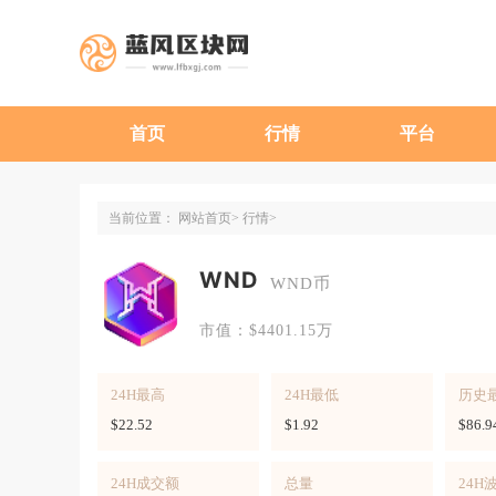
首页
行情
平台
当前位置：
网站首页
行情
WND
WND币
市值：$4401.15万
24H最高
24H最低
历史
$22.52
$1.92
$86.9
24H成交额
总量
24H