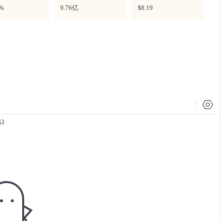
1%
9.76亿
$8.19