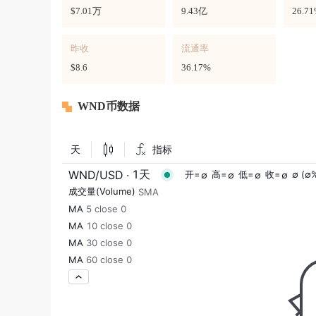
$7.01万
9.43亿
26.7
昨收
流通率
$8.6
36.17%
WND币数据