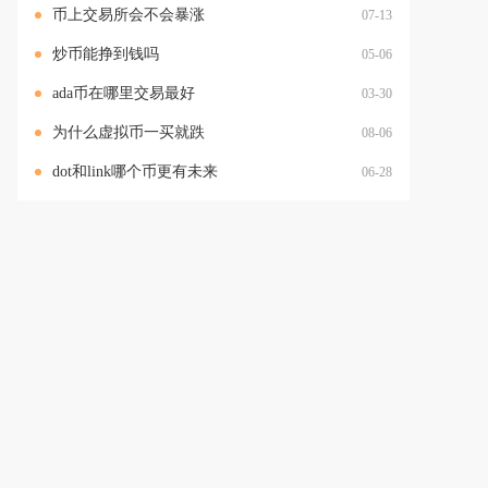
币上交易所会不会暴涨
07-13
炒币能挣到钱吗
05-06
ada币在哪里交易最好
03-30
为什么虚拟币一买就跌
08-06
dot和link哪个币更有未来
06-28