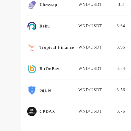
WND/USDT
3.8
Ubeswap
WND/USDT
3.64
Reku
WND/USDT
3.96
Tropical Finance
WND/USDT
3.84
BitOnBay
WND/USDT
3.56
bgj.io
WND/USDT
3.76
CPDAX