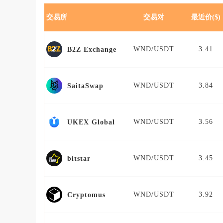
交易所
交易对
最近价($)
WND/USDT
3.41
B2Z Exchange
WND/USDT
3.84
SaitaSwap
WND/USDT
3.56
UKEX Global
WND/USDT
3.45
bitstar
WND/USDT
3.92
Cryptomus