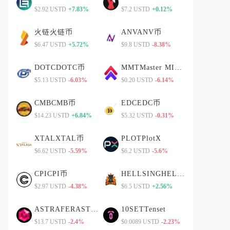
$2.92 USTD
+7.83%
$7.2 USTD
+0.12%
火链火链币
ANVANV币
$6.47 USTD
+5.72%
$9.8 USTD
-8.38%
DOTCDOTC币
MMTMaster MIX Token
$5.13 USTD
-6.03%
$0.20 USTD
-6.14%
CMBCMB币
EDCEDC币
$14.23 USTD
+6.84%
$5.32 USTD
-0.31%
XTALXTAL币
PLOTPlotX
$6.62 USTD
-5.59%
$6.2 USTD
-5.6%
CPICPI币
HELLSINGHELLSING币
$2.97 USTD
-4.38%
$6.5 USTD
+2.56%
ASTRAFERASTRAFER币
10SETTenset
$13.7 USTD
-2.4%
$0.0089 USTD
-2.23%