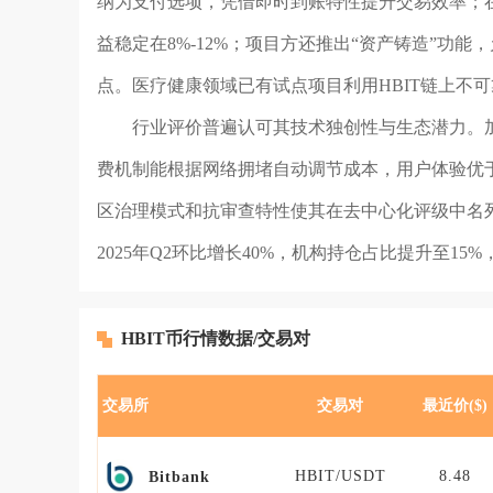
纳为支付选项，凭借即时到账特性提升交易效率；在D
益稳定在8%-12%；项目方还推出“资产铸造”功
点。医疗健康领域已有试点项目利用HBIT链上不
行业评价普遍认可其技术独创性与生态潜力。加密
费机制能根据网络拥堵自动调节成本，用户体验优于
区治理模式和抗审查特性使其在去中心化评级中名列前
2025年Q2环比增长40%，机构持仓占比提升至1
HBIT币行情数据/交易对
交易所
交易对
最近价($)
HBIT/USDT
8.48
Bitbank