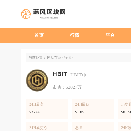
首页
行情
平台
当前位置：
网站首页
行情
HBIT
HBIT币
市值：$2027万
24H最高
24H最低
历史
$22.66
$1.85
$81.5
24H成交额
总量
24H