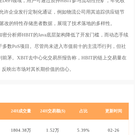
eFi领域，用户可通过质押HBIT参与流动性挖矿，年化收
能，允许企业发行定制化通证，例如物流公司用其追踪供应链节
可篡改的特性存储患者数据，展现了技术落地的多样性。
分析师HBIT的Java底层架构降低了开发门槛，而动态手续
多数PoS项目。尽管尚未进入市值前十的主流币行列，但社
茅。XBIT去中心化交易所报告称，HBIT的链上交易量在
5%，反映出市场对其长期价值的信心。
24H成交量
24H交易额($)
占比
更新时间
1804.38万
1.52万
5.39%
02-26