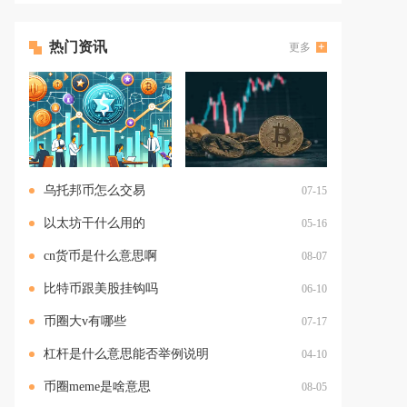
热门资讯
更多
乌托邦币怎么交易
07-15
以太坊干什么用的
05-16
cn货币是什么意思啊
08-07
比特币跟美股挂钩吗
06-10
币圈大v有哪些
07-17
杠杆是什么意思能否举例说明
04-10
币圈meme是啥意思
08-05