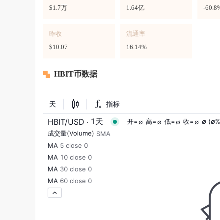
$1.7万
1.64亿
-60.8
昨收
流通率
$10.07
16.14%
HBIT币数据